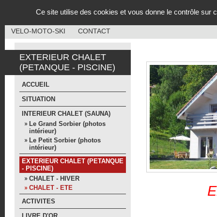
Panneau de gestion des cookies
Ce site utilise des cookies et vous donne le contrôle sur
ACCUEIL
SITUATION
INTERIEUR CHALET (SAUNA)
VELO-MOTO-SKI
CONTACT
EXTERIEUR CHALET
(PETANQUE - PISCINE)
ACCUEIL
SITUATION
INTERIEUR CHALET (SAUNA)
Le Grand Sorbier (photos
intérieur)
Le Petit Sorbier (photos
intérieur)
EXTERIEUR CHALET (PETANQUE
- PISCINE)
CHALET - HIVER
E
CHALET - ETE
ACTIVITES
LIVRE D'OR